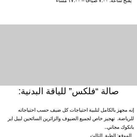
يفتح ساعة: ٧.٠٠ صباحًا – ١٧.٠٠ مساءً
الإنجليزية
العربية
اليابانية
الصينية المبسطة
صالة “فلكس” للياقة البدنية:
إنه مجهز بالكامل لتلبية احتياجات كل ضيف
حسب
احتياجاته
للرياضة
.
تهجيز
خاص
لجميع الضيوف
والزائرين
السائحين
لبيل
اير
بانكوك
مجاني
..
الموقع:
الطبق
الثالث