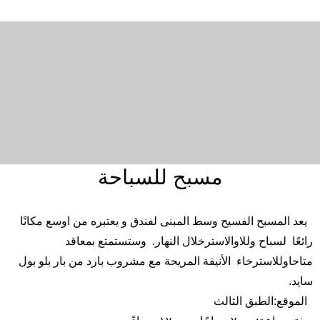
مسبح للسباحة
يعد المسبح الفسيح
وسط
المبنى
لفندق
و
يعتبره
من
اوسع
مكانًا
رائعًا
لسباح
و
للا
والاسترخلال
النهار.
وستستمتع
بمعاقد
متاحاوللاسترخاء
الأنيقة المريحة مع مشروب بارد من بار
بلو
بول
سايد
.
الموقع:
الطبق
الثالث