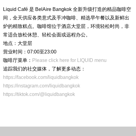
Liquid Café 是 BelAire Bangkok 全新升级打造的精品咖啡空
间，全天供应各类意式及手冲咖啡、精选早午餐以及新鲜出
炉的精致糕点。咖啡馆位于酒店大堂层，环境轻松时尚，非
常适合放松休憩、轻松会面或远程办公。
地点：大堂层
营业时间：07:00至23:00
咖啡厅菜单：
Please click here for LIQUID menu
英语
阿拉伯语
日语
简
追踪我们的社交媒体，了解更多动态：
体中文
https://facebook.com/liquidbangkok
https://instagram.com/liquidbangkok
https://tiktok.com/@liquidbangkok